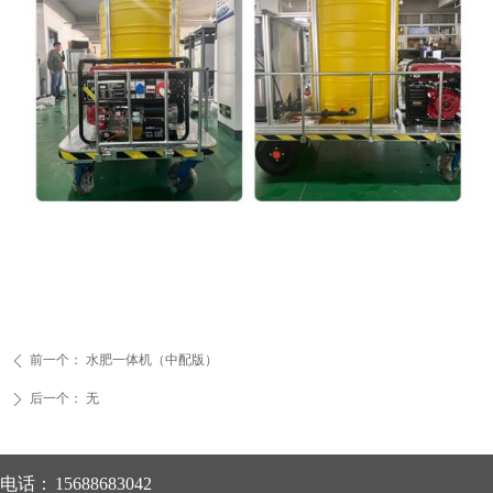
前一个：
水肥一体机（中配版）
ꄴ
后一个：
无
ꄲ
电话：
15688683042