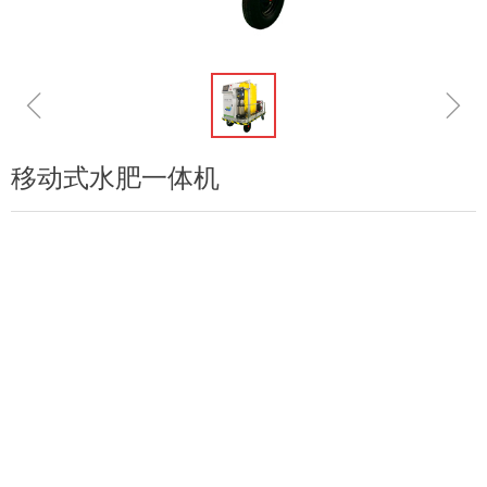
ꁆ
ꁇ
移动式水肥一体机