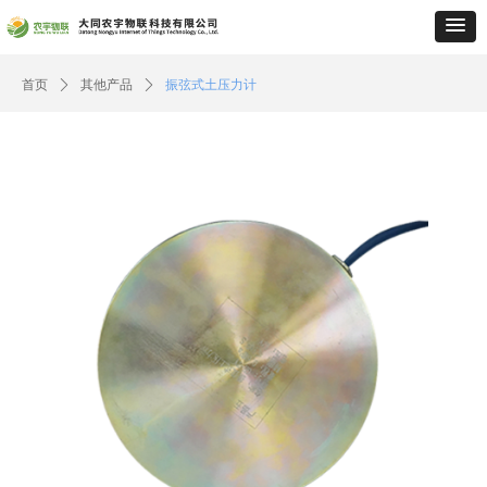
首页
ꄲ
其他产品
ꄲ
振弦式土压力计