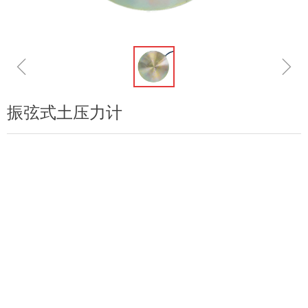
ꁆ
ꁇ
振弦式土压力计