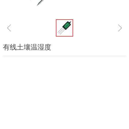
ꁆ
ꁇ
有线土壤温湿度